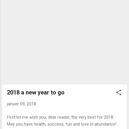
go1.9.2.linux-amd64.tar.gz Creating your Workspace Go
workspace is the place where you put your source code and
where the go packages/tools will be downloaded. mkdir
$HOME/go In this directory, create a src subdirectory where
you'll place all your code. mkdir $HOME/go/src Setting the
environment variables Setting GOPATH ( export
GOPATH=$HOME/go ) to point to your workspace. Then your
path PATH ( export
PATH=$PATH:/usr/local/go/bin:$GOPATH/bin )...
2018 a new year to go
janvier 09, 2018
First let me wish you, dear reader, the very best for 2018:
May you have health, success, fun and love in abundance!