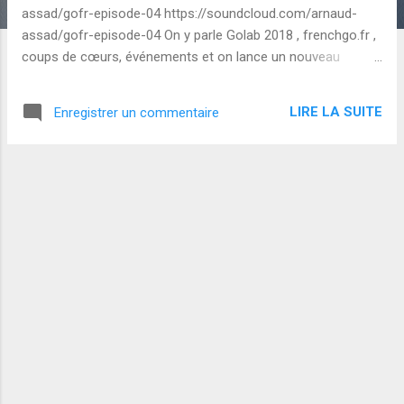
s
assad/gofr-episode-04 https://soundcloud.com/arnaud-
assad/gofr-episode-04 On y parle Golab 2018 , frenchgo.fr ,
coups de cœurs, événements et on lance un nouveau
concours :-) Si le podcast vous plait, merci de m'aider à le
faire connaitre en plussant/likant sur les sites suivants :
LIRE LA SUITE
Enregistrer un commentaire
reddit twitter