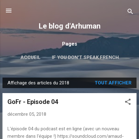
Accéder au contenu principal
Le blog d'Arhuman
Pages
ACCUEIL
IF YOU DON'T SPEAK FRENCH
PERL
GOLANG
JAVASCRIPT
PLUS…
Affichage des articles du 2018
TOUT AFFICHER
LIENS
A
r
GoFr - Episode 04
t
i
décembre 05, 2018
c
l
L'épisode 04 du podcast est en ligne (avec un nouveau
e
membre dans l'équipe !) https://soundcloud.com/arnaud-