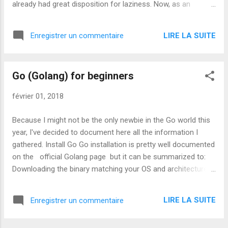
already had great disposition for laziness. Now, as an
accomplished programmer (*cough* hubris *cough*), I think
it’s time to improve further. I’ve search for a loooooooong
LIRE LA SUITE
Enregistrer un commentaire
time. And after a week of thinking (*cough* impatience
*cough*) I’ve decided to talk to you about the fourth virtue
of the programmer. The fourth virtue that’ll make you a more
Go (Golang) for beginners
productive programmer is consistency . Let me show you in
this article how to apply consistency for your profit easily
février 01, 2018
(*cough* laziness *cough*). Find your rhythm and stick to it
Your mileage may vary, but for most people, being
Because I might not be the only newbie in the Go world this
consistent in the time you allocate to a project/task will
year, I've decided to document here all the information I
boost your productivity. Don’t take my word for it, but make
gathered. Install Go Go installation is pretty well documented
an experience: Code one day a week on a proj...
on the official Golang page but it can be summarized to:
Downloading the binary matching your OS and architecture
from the golang download p age wget
https://redirector.gvt1.com/edgedl/go/go1.9.2.linux-
LIRE LA SUITE
Enregistrer un commentaire
amd64.tar.gz Extracting the software (/usr/local/go seems
to be the recommended location) tar -C /usr/local -xzf